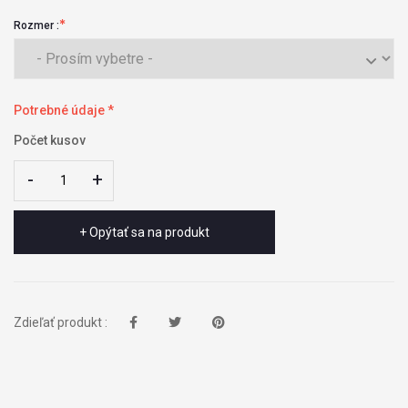
Rozmer :
Potrebné údaje *
Počet kusov
-
-
+
+
+ Opýtať sa na produkt
Zdieľať produkt :