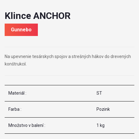
Klince ANCHOR
Gunnebo
Na upevnenie tesárskych spojov a strešných hákov do drevených
konštrukcií.
Materiál :
ST
Farba :
Pozink
Množstvo v balení :
1 kg