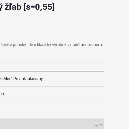
 žľab [s=0,55]
j špičke ponuky. Ide o klasický výrobok v nadštandardnom
k, Meď, Pozink lakovaný
 mm