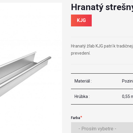
Hranatý strešný
KJG
Hranatý žľab KJG patrí k tradične
prevedení.
Materiál :
Pozin
Hrúbka :
0,55
Farba