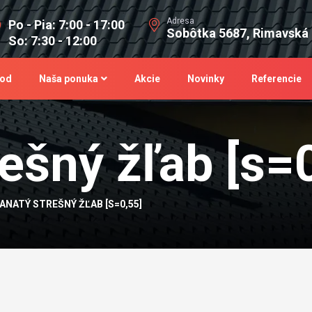
Adresa
Po - Pia: 7:00 - 17:00
Sobôtka 5687, Rimavská
So: 7:30 - 12:00
od
Naša ponuka
Akcie
Novinky
Referencie
ešný žľab [s=
ANATÝ STREŠNÝ ŽĽAB [S=0,55]