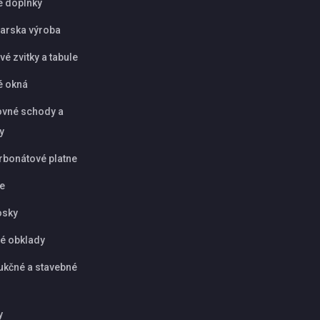
é doplnky
arska výroba
é zvitky a tabule
é okná
vné schody a
y
rbonátové platne
ie
osky
é obklady
ukčné a stavebné
y