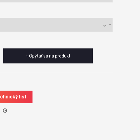
+ Opýtať sa na produkt
chnický list