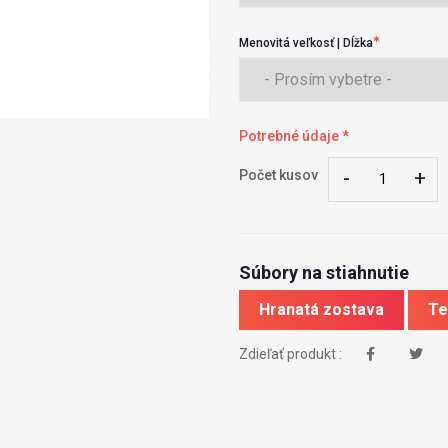
Menovitá veľkosť | Dĺžka
Potrebné údaje *
-
-
+
+
Počet kusov
Súbory na stiahnutie
Hranatá zostava
Te
Zdieľať produkt :