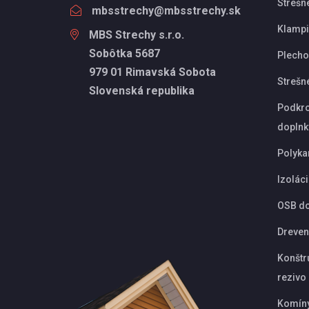
Strešn
mbsstrechy@mbsstrechy.sk
Klampi
MBS Strechy s.r.o.
Sobôtka 5687
Plechov
979 01 Rimavská Sobota
Strešn
Slovenská republika
Podkro
doplnk
Polyka
Izolác
OSB d
Dreven
Konštr
rezivo
Komín