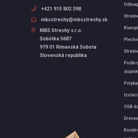
Odkva
+421 915 802 398
Strešn
mbsstrechy@mbsstrechy.sk
Klampi
MBS Strechy s.r.o.
Sobôtka 5687
Plechov
979 01 Rimavská Sobota
Strešn
Slovenská republika
Podkro
doplnk
Polyka
Izolác
OSB d
Dreven
Konštr