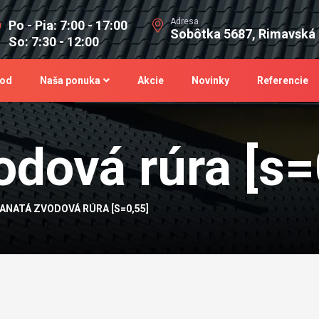
Adresa
Po - Pia: 7:00 - 17:00
Sobôtka 5687, Rimavská
So: 7:30 - 12:00
od
Naša ponuka
Akcie
Novinky
Referencie
odová rúra [s=
ANATÁ ZVODOVÁ RÚRA [S=0,55]