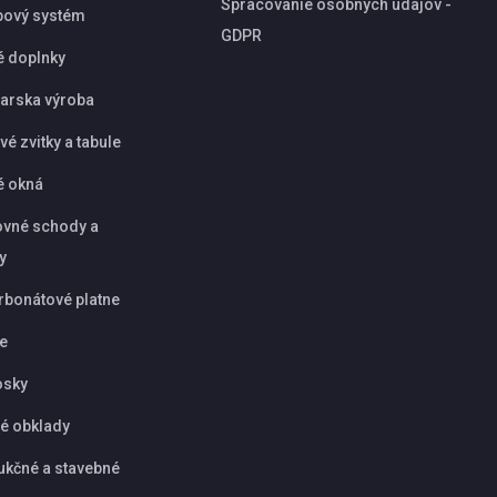
Spracovanie osobných údajov -
pový systém
GDPR
é doplnky
arska výroba
é zvitky a tabule
é okná
vné schody a
y
rbonátové platne
ie
osky
é obklady
ukčné a stavebné