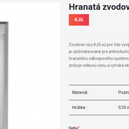
Hranatá zvodov
KJG
Zvodové rúry KJG sú pre Vás vyvíja
je optimalizované pre jednoduchš
hranatého odkvapového systému 
znižuje celkovú cenu a vytvára e
Materiál :
Pozin
Hrúbka :
0,55
Farba