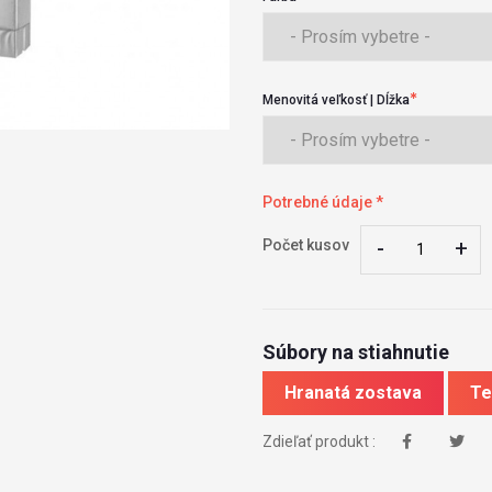
Menovitá veľkosť | Dĺžka
Potrebné údaje *
-
-
+
+
Počet kusov
Súbory na stiahnutie
Hranatá zostava
Te
Zdieľať produkt :