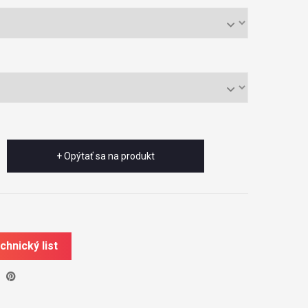
+ Opýtať sa na produkt
chnický list