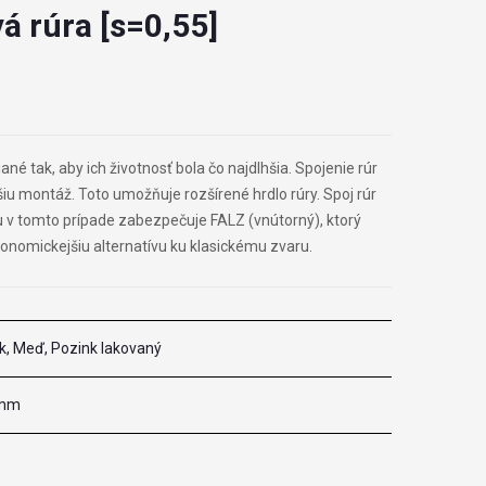
á rúra [s=0,55]
né tak, aby ich životnosť bola čo najdlhšia. Spojenie rúr
iu montáž. Toto umožňuje rozšírené hrdlo rúry. Spoj rúr
v tomto prípade zabezpečuje FALZ (vnútorný), ktorý
konomickejšiu alternatívu ku klasickému zvaru.
k, Meď, Pozink lakovaný
 mm