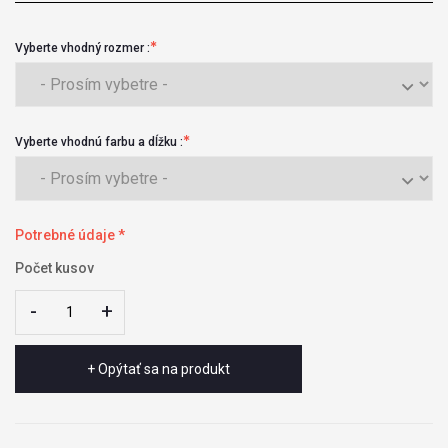
Vyberte vhodný rozmer :
Vyberte vhodnú farbu a dĺžku :
Potrebné údaje *
Počet kusov
-
-
+
+
+ Opýtať sa na produkt