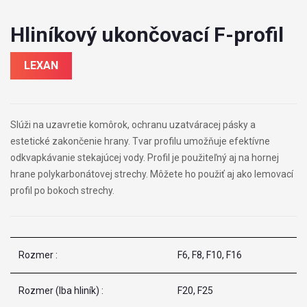
Hliníkový ukončovací F-profil
LEXAN
Slúži na uzavretie komôrok, ochranu uzatváracej pásky a
estetické zakončenie hrany. Tvar profilu umožňuje efektívne
odkvapkávanie stekajúcej vody. Profil je použiteľný aj na hornej
hrane polykarbonátovej strechy. Môžete ho použiť aj ako lemovací
profil po bokoch strechy.
Rozmer :
F6, F8, F10, F16
Rozmer (Iba hliník) :
F20, F25