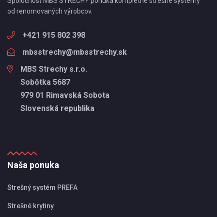
Spoločnosť MBS STRECHY ponúka kompletné strešné systémy
od renomovaných výrobcov.
+421 915 802 398
mbsstrechy@mbsstrechy.sk
MBS Strechy s.r.o.
Sobôtka 5687
979 01 Rimavská Sobota
Slovenská republika
Naša ponuka
Strešný systém PREFA
Strešné krytiny