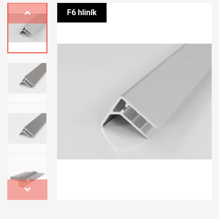
F6 hliník