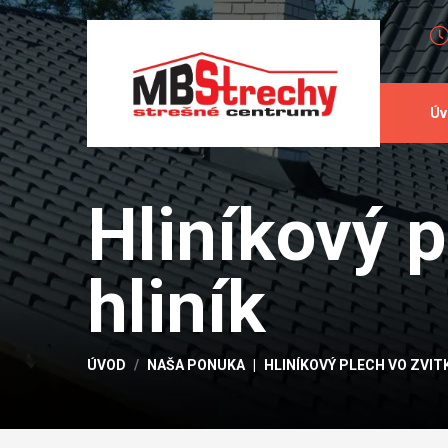
Úv
Hliníkový p
hliník
ÚVOD
NAŠA PONUKA
HLINÍKOVÝ PLECH VO ZVIT