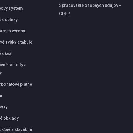
Spracovanie osobných údajov -
pový systém
GDPR
é doplnky
arska výroba
é zvitky a tabule
é okná
vné schody a
y
rbonátové platne
ie
osky
é obklady
ukčné a stavebné