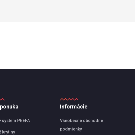
 ponuka
Informácie
ý systém PREFA
Všeobecné obchodné
podmienky
 krytiny