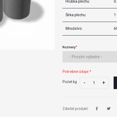
Hrúbka plechu:
0
Šírka plechu:
1
Množstvo:
6
Rozmery
Potrebné údaje *
-
-
+
+
Počet kg
Zdieľať produkt :