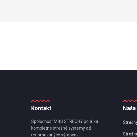
Kontakt
Naša
Spoločnosť MBS STRECHY ponúka
Strešn
kompletné strešné systémy od
Strešné
renomovaných výrobcov.