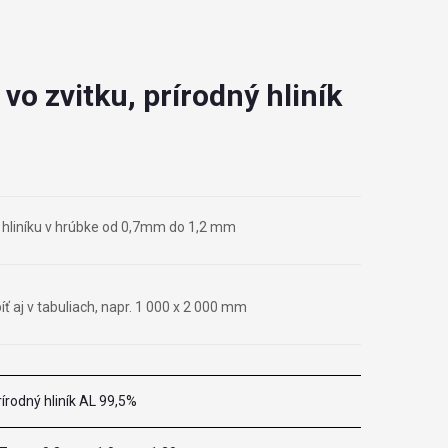
 vo zvitku, prírodný hliník
o hliníku v hrúbke od 0,7mm do 1,2 mm
 aj v tabuliach, napr. 1 000 x 2 000 mm
rírodný hliník AL 99,5%