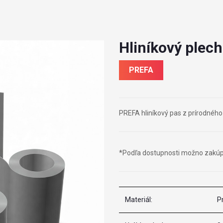
Hliníkový plech
PREFA
PREFA hliníkový pas z prírodnéh
*Podľa dostupnosti možno zakúpíť
Materiál:
P