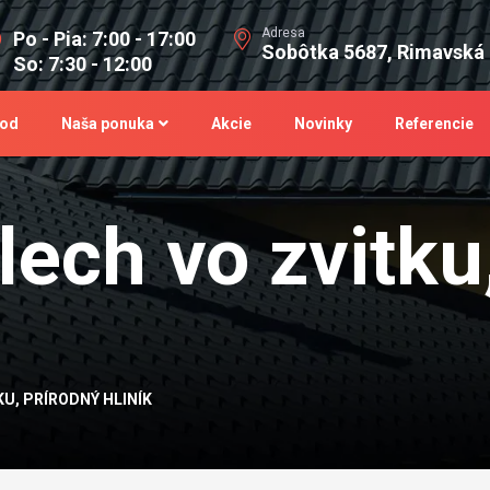
Adresa
Po - Pia: 7:00 - 17:00
Sobôtka 5687, Rimavská
So: 7:30 - 12:00
od
Naša ponuka
Akcie
Novinky
Referencie
lech vo zvitku
KU, PRÍRODNÝ HLINÍK