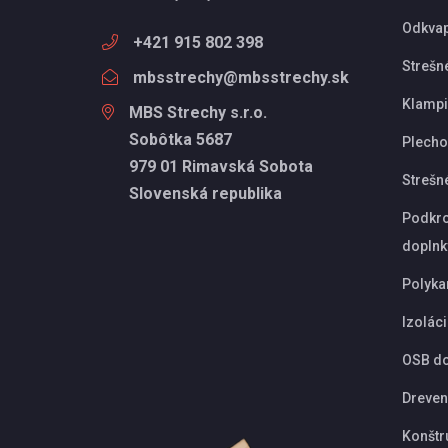
Odkva
+421 915 802 398
Strešn
mbsstrechy@mbsstrechy.sk
Klampi
MBS Strechy s.r.o.
Sobôtka 5687
Plechov
979 01 Rimavská Sobota
Strešn
Slovenská republika
Podkro
doplnk
Polyka
Izolác
OSB d
Dreven
Konštr