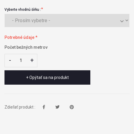
Vyberte vhodnú šírku :
Potrebné údaje *
Počet bežných metrov
-
-
+
+
+ Opýtať sa na produkt
Zdieľať produkt :