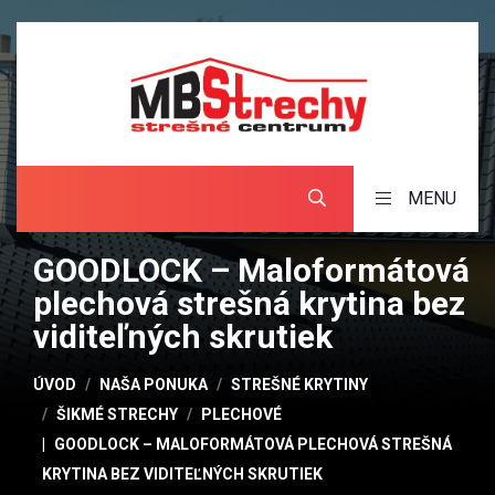
MENU
GOODLOCK – Maloformátová
plechová strešná krytina bez
viditeľných skrutiek
ÚVOD
NAŠA PONUKA
STREŠNÉ KRYTINY
ŠIKMÉ STRECHY
PLECHOVÉ
GOODLOCK – MALOFORMÁTOVÁ PLECHOVÁ STREŠNÁ
KRYTINA BEZ VIDITEĽNÝCH SKRUTIEK