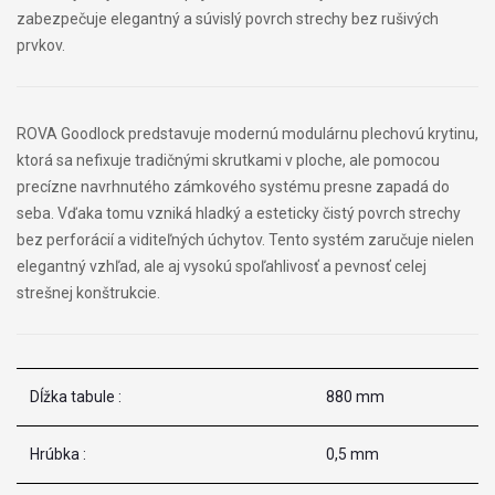
zabezpečuje elegantný a súvislý povrch strechy bez rušivých
prvkov.
ROVA Goodlock predstavuje modernú modulárnu plechovú krytinu,
ktorá sa nefixuje tradičnými skrutkami v ploche, ale pomocou
precízne navrhnutého zámkového systému presne zapadá do
seba. Vďaka tomu vzniká hladký a esteticky čistý povrch strechy
bez perforácií a viditeľných úchytov. Tento systém zaručuje nielen
elegantný vzhľad, ale aj vysokú spoľahlivosť a pevnosť celej
strešnej konštrukcie.
Dĺžka tabule :
880 mm
Hrúbka :
0,5 mm