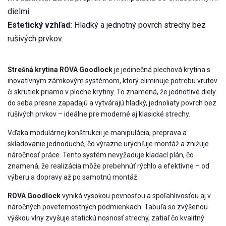
dielmi.
Estetický vzhľad:
Hladký a jednotný povrch strechy bez
rušivých prvkov.​
Strešná krytina ROVA Goodlock
je jedinečná plechová krytina s
inovatívnym zámkovým systémom, ktorý eliminuje potrebu vrutov
či skrutiek priamo v ploche krytiny. To znamená, že jednotlivé diely
do seba presne zapadajú a vytvárajú hladký, jednoliaty povrch bez
rušivých prvkov – ideálne pre moderné aj klasické strechy.
Vďaka modulárnej konštrukcii je manipulácia, preprava a
skladovanie jednoduché, čo výrazne urýchľuje montáž a znižuje
náročnosť práce. Tento systém nevyžaduje kladací plán, čo
znamená, že realizácia môže prebehnúť rýchlo a efektívne – od
výberu a dopravy až po samotnú montáž.
ROVA Goodlock
vyniká vysokou pevnosťou a spoľahlivosťou aj v
náročných poveternostných podmienkach. Tabuľa so zvýšenou
výškou vlny zvyšuje statickú nosnosť strechy, zatiaľ čo kvalitný