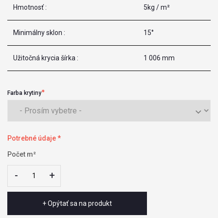
Hmotnosť :
5kg / m²
Minimálny sklon :
15°
Užitočná krycia šírka :
1 006 mm
Farba krytiny
Potrebné údaje *
Počet m²
-
-
+
+
+ Opýtať sa na produkt