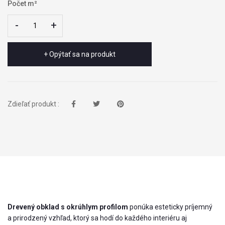
Počet m²
-
-
+
+
+ Opýtať sa na produkt
Zdieľať produkt :
Drevený obklad s okrúhlym profilom
ponúka esteticky príjemný
a prirodzený vzhľad, ktorý sa hodí do každého interiéru aj