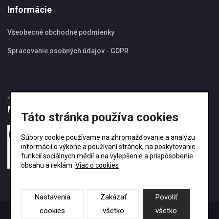
Informácie
Všeobecné obchodné podmienky
Spracovanie osobných údajov - GDPR
MBS Magazín
Táto stránka používa cookies
27.08.2024
Súbory cookie používame na zhromažďovanie a analýzu
Ako si vybrať správnu veľkosť odkvapového
informácií o výkone a používaní stránok, na poskytovanie
systému KJG ?
funkcií sociálnych médií a na vylepšenie a prispôsobenie
obsahu a reklám.
Viac o cookies
Nastavenia
Zakázať
Povoliť
cookies
všetko
všetko