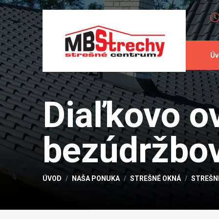
Úv
Diaľkovo o
bezúdržbo
ÚVOD
NAŠA PONUKA
STREŠNÉ OKNÁ
STREŠN