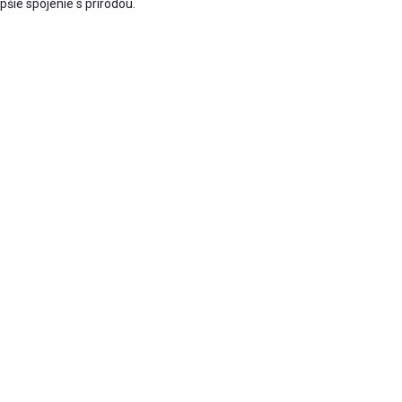
šie spojenie s prírodou.