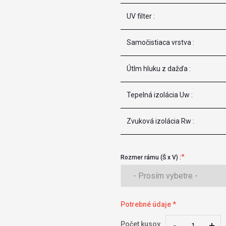
UV filter :
Samočistiaca vrstva :
Útlm hluku z dažďa :
Tepelná izolácia Uw :
Zvuková izolácia Rw :
Rozmer rámu (Š x V) :
Potrebné údaje *
-
-
+
+
Počet kusov