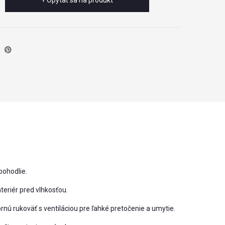
+ Opýtať sa na produkt
pohodlie.
teriér pred vlhkosťou.
 rukoväť s ventiláciou pre ľahké pretočenie a umytie.