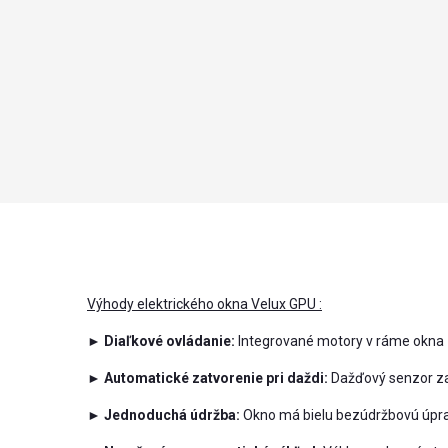
Výhody elektrického okna Velux GPU :
► Diaľkové ovládanie:
Integrované motory v ráme okna z
► Automatické zatvorenie pri daždi:
Dažďový senzor zai
► Jednoduchá údržba:
Okno má bielu bezúdržbovú úprav