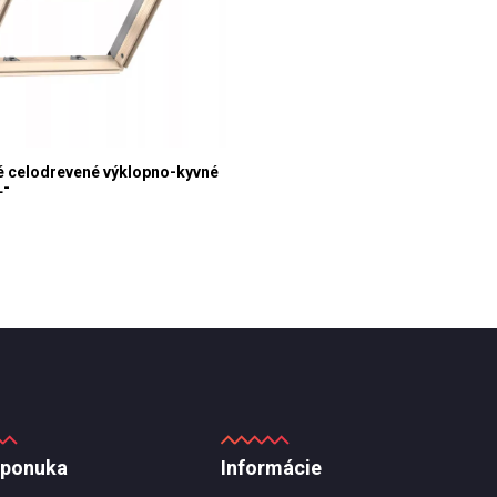
 celodrevené výklopno-kyvné
L-
 ponuka
Informácie