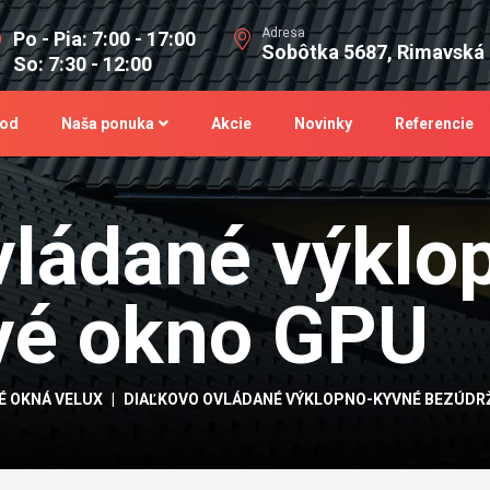
Adresa
Po - Pia: 7:00 - 17:00
Sobôtka 5687, Rimavská
So: 7:30 - 12:00
od
Naša ponuka
Akcie
Novinky
Referencie
vládané výklo
vé okno GPU
É OKNÁ VELUX
DIAĽKOVO OVLÁDANÉ VÝKLOPNO-KYVNÉ BEZÚDR