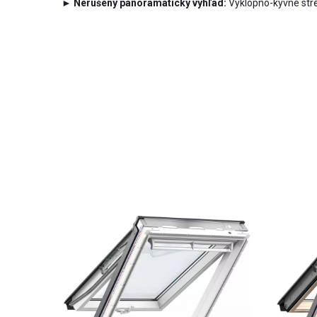
►
Nerušený panoramatický výhľad:
Výklopno-kyvné stre