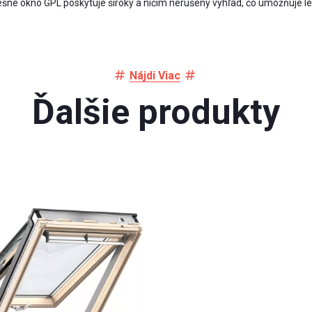
šné okno GPL poskytuje široký a ničím nerušený výhľad, čo umožňuje lep
Nájdi Viac
Ďalšie produkty