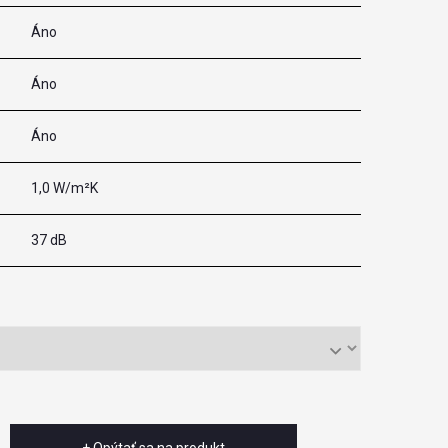
Áno
Áno
Áno
1,0 W/m²K
37 dB