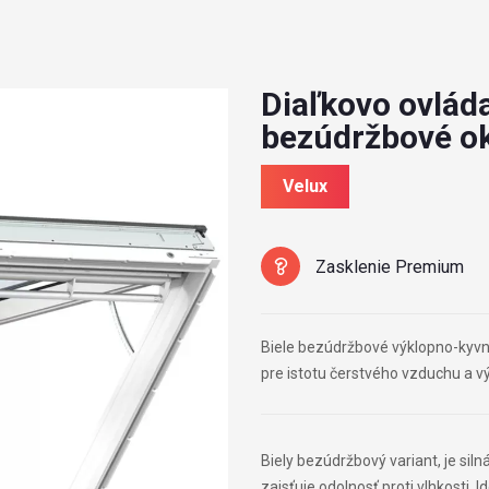
Diaľkovo ovlád
bezúdržbové o
Velux
Zasklenie Premium
Biele bezúdržbové výklopno-kyvn
pre istotu čerstvého vzduchu a 
Biely bezúdržbový variant, je sil
zaisťuje odolnosť proti vlhkosti. 