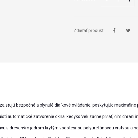
Zdieľať produkt :
aisťujú bezpečné a plynulé diaľkové ovládanie, poskytujúc maximálne 
stí automatické zatvorenie okna, kedykoľvek začne pršať, čím chráni in
u s dreveným jadrom krytým vodotesnou polyuretánovou vrstvou a hornú