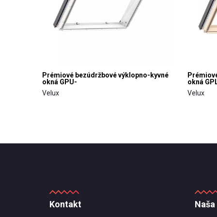
Prémiové bezúdržbové výklopno-kyvné
Prémiové
okná GPU-
okná GP
Velux
Velux
Kontakt
Naša