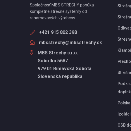
Spoločnosť MBS STRECHY ponúka
Strešn
kompletné strešné systémy od
Strešné
renomovaných výrobcov.
Odkva
+421 915 802 398
Strešn
mbsstrechy@mbsstrechy.sk
Klampi
MBS Strechy s.r.o.
Sobôtka 5687
Plechov
979 01 Rimavská Sobota
Strešn
Slovenská republika
Podkro
doplnk
Polyka
Izolác
OSB d