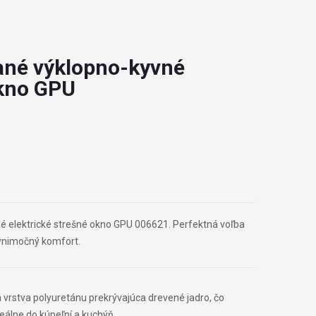
ané výklopno-kyvné
kno GPU
é elektrické strešné okno GPU 006621. Perfektná voľba
výnimočný komfort.
ná vrstva polyuretánu prekrývajúca drevené jadro, čo
Ideálne do kúpeľní a kuchýň.