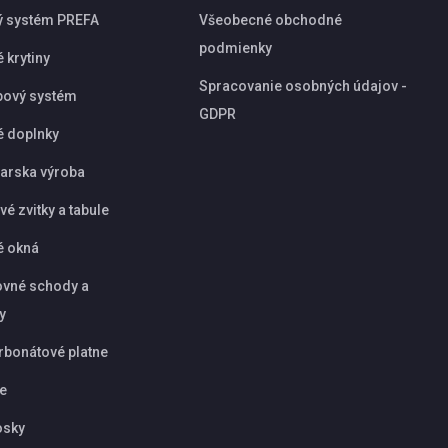
ý systém PREFA
Všeobecné obchodné
podmienky
 krytiny
Spracovanie osobných údajov -
pový systém
GDPR
é doplnky
arska výroba
é zvitky a tabule
é okná
vné schody a
y
rbonátové platne
ie
osky