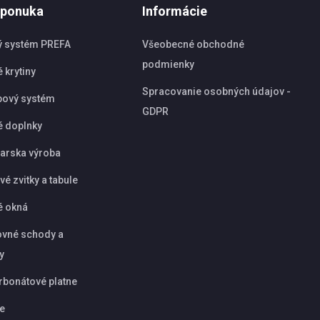
 ponuka
Informácie
ý systém PREFA
Všeobecné obchodné
podmienky
 krytiny
Spracovanie osobných údajov -
pový systém
GDPR
é doplnky
arska výroba
é zvitky a tabule
é okná
vné schody a
y
rbonátové platne
ie