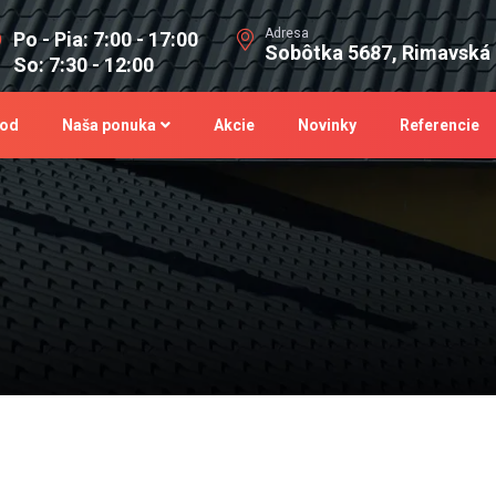
Adresa
Po - Pia: 7:00 - 17:00
Sobôtka 5687, Rimavská
So: 7:30 - 12:00
od
Naša ponuka
Akcie
Novinky
Referencie