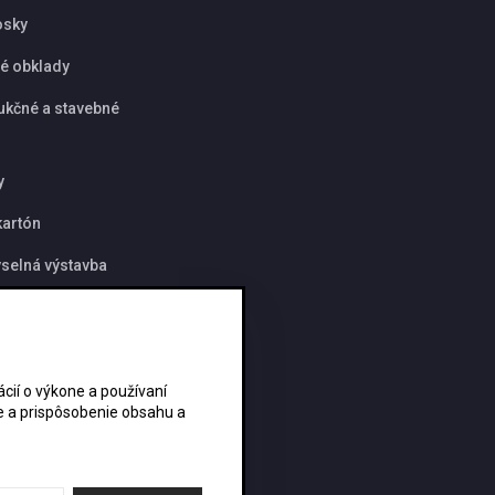
osky
é obklady
ukčné a stavebné
y
artón
selná výstavba
y
ií o výkone a používaní
ie a prispôsobenie obsahu a